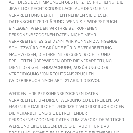
AUF DIESE BESTIMMUNGEN GESTÜTZTES PROFILING. DIE
JEWEILIGE RECHTSGRUNDLAGE, AUF DENEN EINE
VERARBEITUNG BERUHT, ENTNEHMEN SIE DIESER
DATENSCHUTZERKLÄRUNG. WENN SIE WIDERSPRUCH
EINLEGEN, WERDEN WIR IHRE BETROFFENEN
PERSONENBEZOGENEN DATEN NICHT MEHR
VERARBEITEN, ES SEI DENN, WIR KÖNNEN ZWINGENDE
SCHUTZWÜRDIGE GRÜNDE FÜR DIE VERARBEITUNG
NACHWEISEN, DIE IHRE INTERESSEN, RECHTE UND
FREIHEITEN ÜBERWIEGEN ODER DIE VERARBEITUNG
DIENT DER GELTENDMACHUNG, AUSÜBUNG ODER
VERTEIDIGUNG VON RECHTSANSPRÜCHEN
(WIDERSPRUCH NACH ART. 21 ABS. 1 DSGVO).
WERDEN IHRE PERSONENBEZOGENEN DATEN
VERARBEITET, UM DIREKTWERBUNG ZU BETREIBEN, SO
HABEN SIE DAS RECHT, JEDERZEIT WIDERSPRUCH GEGEN
DIE VERARBEITUNG SIE BETREFFENDER
PERSONENBEZOGENER DATEN ZUM ZWECKE DERARTIGER
WERBUNG EINZULEGEN; DIES GILT AUCH FÜR DAS
PROFILING, SOWEIT ES MIT SOLCHER DIREKTWERBUNG