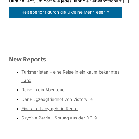
Ukraine liegt, um dort wie jedes Jahr die Verwandtschaft […]
Reisebericht durch die Ukraine
Mehr lesen »
New Reports
Turkmenistan – eine Reise in ein kaum bekanntes
Land
Reise in ein Abenteuer
Der Flugzeugfriedhof von Victorville
Eine alte Lady geht in Rente
Skydive Perris – Sprung aus der DC-9