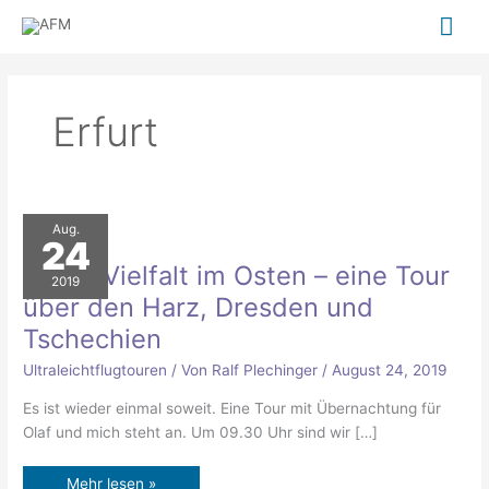
Zum
Hau
Inhalt
springen
Erfurt
Bunte
Aug.
Vielfalt
24
im
Osten
Bunte Vielfalt im Osten – eine Tour
–
2019
eine
über den Harz, Dresden und
Tour
über
Tschechien
den
Harz,
Dresden
Ultraleichtflugtouren
/ Von
Ralf Plechinger
/
August 24, 2019
und
Tschechien
Es ist wieder einmal soweit. Eine Tour mit Übernachtung für
Olaf und mich steht an. Um 09.30 Uhr sind wir […]
Mehr lesen »