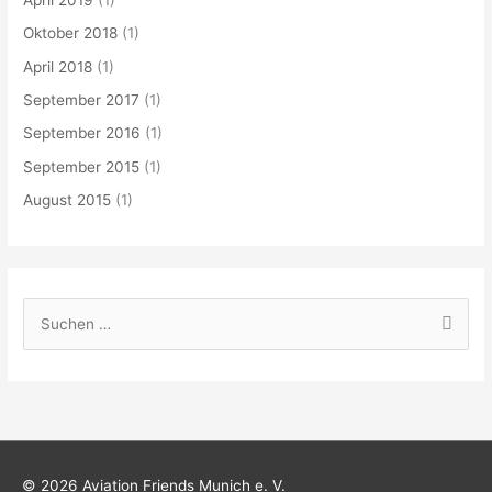
Oktober 2018
(1)
April 2018
(1)
September 2017
(1)
September 2016
(1)
September 2015
(1)
August 2015
(1)
S
u
c
h
e
n
© 2026 Aviation Friends Munich e. V.