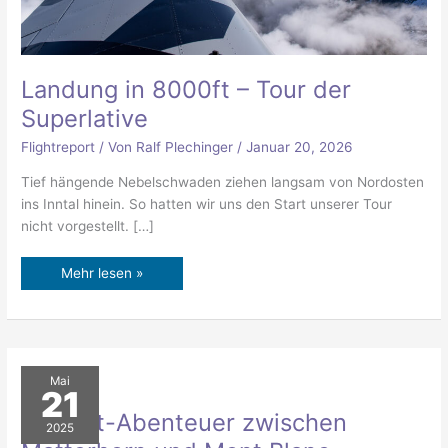
Landung in 8000ft – Tour der
Superlative
Flightreport
/ Von
Ralf Plechinger
/
Januar 20, 2026
Tief hängende Nebelschwaden ziehen langsam von Nordosten
ins Inntal hinein. So hatten wir uns den Start unserer Tour
nicht vorgestellt. […]
Mehr lesen »
Altiport-
Mai
Abenteuer
21
zwischen
Matterhorn
Altiport-Abenteuer zwischen
und
2025
Mont