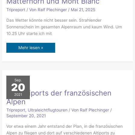
Matterhorn und Mont Blanc
Blanc
Tripreport
/ Von
Ralf Plechinger
/
Mai 21, 2025
Das Wetter könnte nicht besser sein. Strahlender
Sonnenschein im gesamten Alpenraum und kaum Wind. Um
10.25 Uhr starte ich mit
Mehr lesen »
Die
Sep.
Altiports
20
der
französischen
Die Altiports der französischen
Alpen
2021
Alpen
Tripreport
,
Ultraleichtflugtouren
/ Von
Ralf Plechinger
/
September 20, 2021
Vor etwa einem Jahr entstand der Plan, in die französischen
Alpen zu fliegen und dort auf verschiedenen Altiports zu