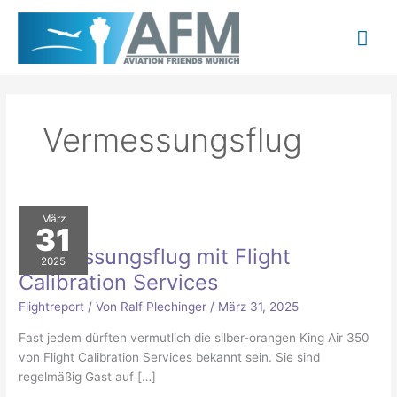
Zum
Hau
Inhalt
springen
Vermessungsflug
Vermessungsflug
März
mit
31
Flight
Calibration
Vermessungsflug mit Flight
Services
2025
Calibration Services
Flightreport
/ Von
Ralf Plechinger
/
März 31, 2025
Fast jedem dürften vermutlich die silber-orangen King Air 350
von Flight Calibration Services bekannt sein. Sie sind
regelmäßig Gast auf […]