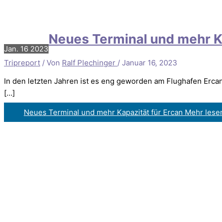
Neues Terminal und mehr Ka
Jan.
16
2023
Tripreport
/ Von
Ralf Plechinger
/
Januar 16, 2023
In den letzten Jahren ist es eng geworden am Flughafen Erca
[…]
Neues Terminal und mehr Kapazität für Ercan
Mehr lese