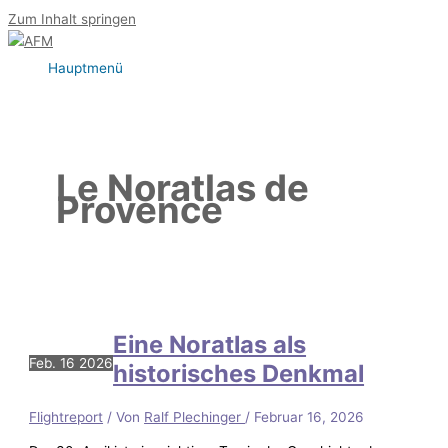
Zum Inhalt springen
Hauptmenü
Le Noratlas de
Provence
Eine Noratlas als
Feb.
16
2026
historisches Denkmal
Flightreport
/ Von
Ralf Plechinger
/
Februar 16, 2026