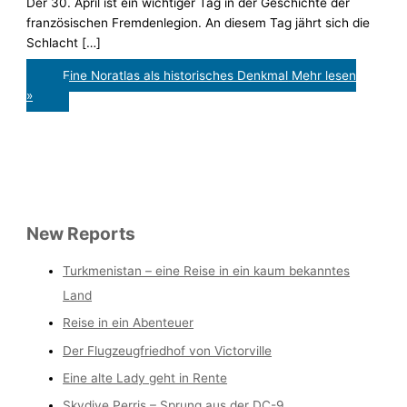
Der 30. April ist ein wichtiger Tag in der Geschichte der
französischen Fremdenlegion. An diesem Tag jährt sich die
Schlacht […]
Eine Noratlas als historisches Denkmal
Mehr lesen
»
New Reports
Turkmenistan – eine Reise in ein kaum bekanntes
Land
Reise in ein Abenteuer
Der Flugzeugfriedhof von Victorville
Eine alte Lady geht in Rente
Skydive Perris – Sprung aus der DC-9